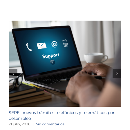
SEPE: nuevos trámites telefónicos y telemáticos por
C
desempleo
d
21 julio, 2026
|
Sin comentarios
2