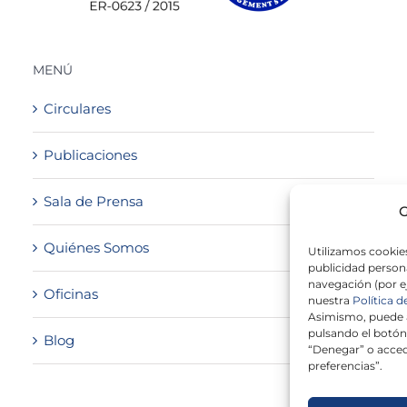
MENÚ
Circulares
Publicaciones
Sala de Prensa
G
Quiénes Somos
Utilizamos cookies
publicidad persona
navegación (por e
Oficinas
nuestra
Política d
Asimismo, puede a
pulsando el botón
Blog
“Denegar” o acced
preferencias”.