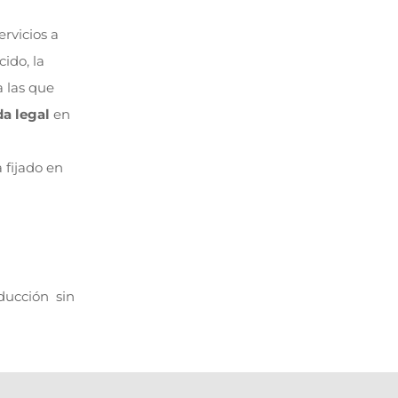
rvicios a
ido, la
a las que
da legal
en
 fijado en
ducción sin