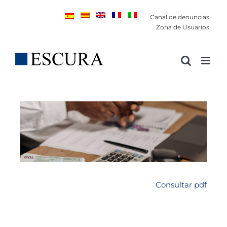
Saltar
Canal de denuncias
al
Zona de Usuarios
contenido
Consultar pdf