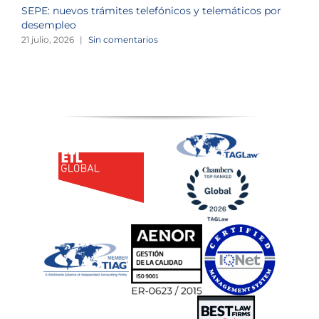
SEPE: nuevos trámites telefónicos y telemáticos por
C
desempleo
d
21 julio, 2026
|
Sin comentarios
2