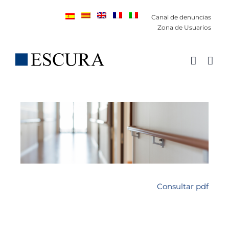
Saltar
Canal de denuncias
al
Zona de Usuarios
contenido
Consultar pdf