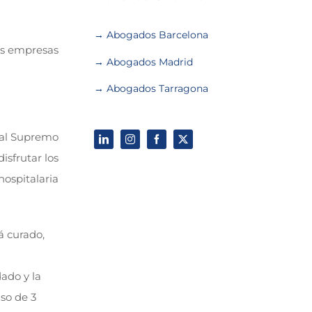
→ Abogados Barcelona
las empresas
→ Abogados Madrid
→ Abogados Tarragona
unal Supremo
isfrutar los
hospitalaria
tá curado,
dado y la
so de 3