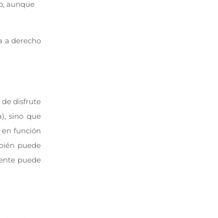
jo, aunque
a a derecho
 de disfrute
), sino que
, en función
mbién puede
mente puede