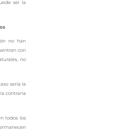
uede ser la
vos
ión no han
cuentran con
turales, no
aso sería la
ía contraria
en todos los
permanecen