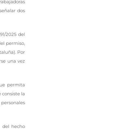
rabajadoras
señalar dos
191/2025 del
del permiso,
taluña). Por
irse una vez
que permita
 consiste la
 personales
ón del hecho