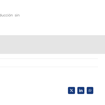
ducción sin
X
LinkedIn
WhatsApp