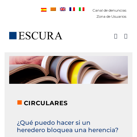
Saltar
Canal de denuncias
al
Zona de Usuarios
contenido
■
CIRCULARES
¿Qué puedo hacer si un
heredero bloquea una herencia?