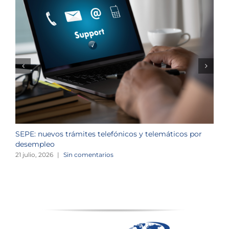
SEPE: nuevos trámites telefónicos y telemáticos por
C
desempleo
d
21 julio, 2026
|
Sin comentarios
2