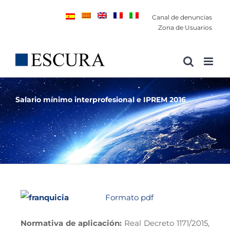
Saltar
Canal de denuncias
al
Zona de Usuarios
contenido
Salario mínimo interprofesional e IPREM 2016
Formato pdf
Normativa de aplicación:
Real Decreto 1171/2015,