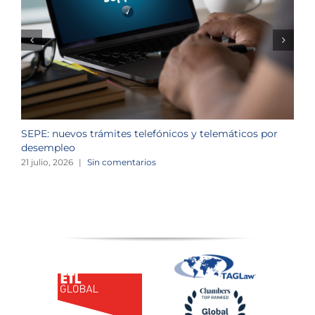
SEPE: nuevos trámites telefónicos y telemáticos por
C
desempleo
d
21 julio, 2026
|
Sin comentarios
2