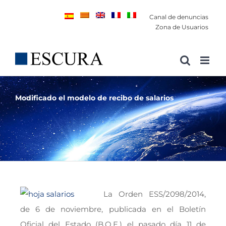
Saltar
Canal de denuncias
al
Zona de Usuarios
contenido
Modificado el modelo de recibo de salarios
La Orden ESS/2098/2014,
de 6 de noviembre, publicada en el Boletín
Oficial del Estado (B.O.E.) el pasado día 11 de