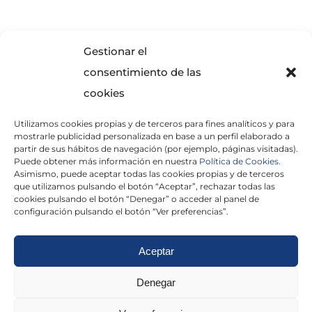
SOLICITA INFORMACIÓN
Gestionar el
consentimiento de las
cookies
Utilizamos cookies propias y de terceros para fines analíticos y para
mostrarle publicidad personalizada en base a un perfil elaborado a
partir de sus hábitos de navegación (por ejemplo, páginas visitadas).
Puede obtener más información en nuestra
Política de Cookies.
Asimismo, puede aceptar todas las cookies propias y de terceros
He leído y acepto la
Política de Privacidad
que utilizamos pulsando el botón “Aceptar”, rechazar todas las
cookies pulsando el botón “Denegar” o acceder al panel de
configuración pulsando el botón “Ver preferencias”.
Aceptar
Politica de cookies
|
Aviso Legal
|
Politica de
Denegar
privacidad
|
Abogados
|
Economistas
|