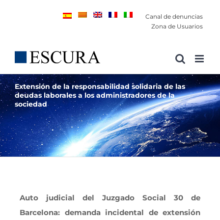
Saltar
Canal de denuncias
al
Zona de Usuarios
contenido
Extensión de la responsabilidad solidaria de las
deudas laborales a los administradores de la
sociedad
Auto judicial del Juzgado Social 30 de
Barcelona:
demanda incidental de extensión