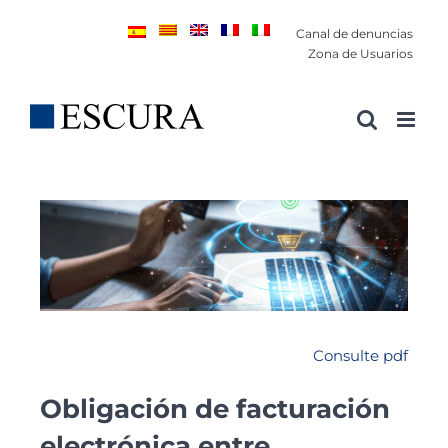
Saltar
Canal de denuncias
al
Zona de Usuarios
contenido
Consulte pdf
Obligación de facturación
electrónica entre