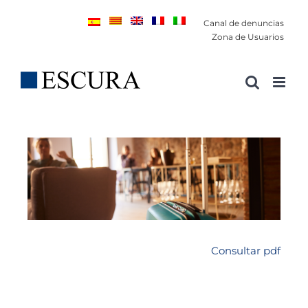
Saltar
Canal de denuncias
al
Zona de Usuarios
contenido
Consultar pdf