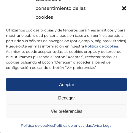
consentimiento de las
cookies
Utilizamos cookies propias y de terceros para fines analíticos y para
He leído y acepto la
Política de Privacidad
mostrarle publicidad personalizada en base a un perfil elaborado a
partir de sus hábitos de navegación (por ejemplo, páginas visitadas).
Puede obtener más información en nuestra
Política de Cookies.
Asimismo, puede aceptar todas las cookies propias y de terceros
que utilizamos pulsando el botón “Aceptar”, rechazar todas las
×
cookies pulsando el botón “Denegar” o acceder al panel de
configuración pulsando el botón “Ver preferencias”.
Aceptar
Politica de cookies
|
Aviso Legal
|
Politica de
Denegar
privacidad
|
Abogados
|
Economistas
|
Ver preferencias
Barcelona
|
Madrid
|
Tarragona
|
Política de cookies
Política de privacidad
Aviso Legal