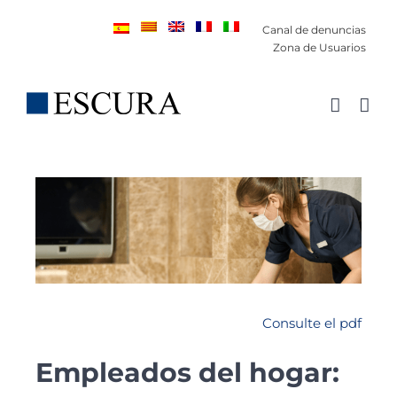
Saltar
Canal de denuncias
al
Zona de Usuarios
contenido
Consulte el pdf
Empleados del hogar: