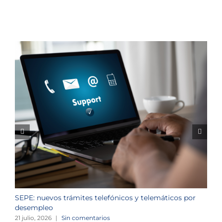
SEPE: nuevos trámites telefónicos y telemáticos por
C
desempleo
d
21 julio, 2026
|
Sin comentarios
2