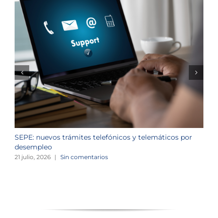
SEPE: nuevos trámites telefónicos y telemáticos por
C
desempleo
d
21 julio, 2026
|
Sin comentarios
2