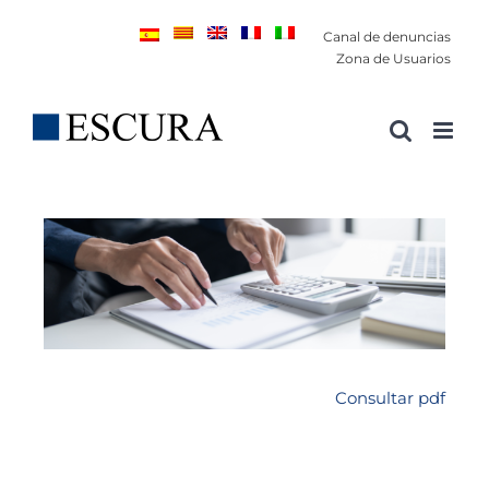
Saltar
Canal de denuncias
al
Zona de Usuarios
contenido
Consultar pdf