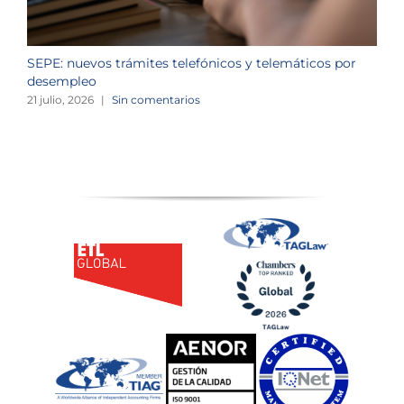
SEPE: nuevos trámites telefónicos y telemáticos por
C
desempleo
d
21 julio, 2026
|
Sin comentarios
2