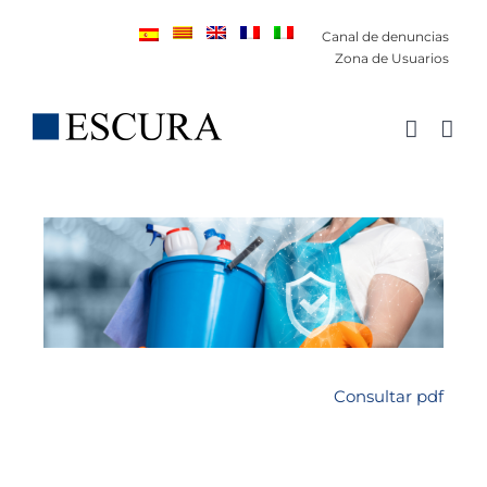
Saltar
Canal de denuncias
al
Zona de Usuarios
contenido
Consultar pdf