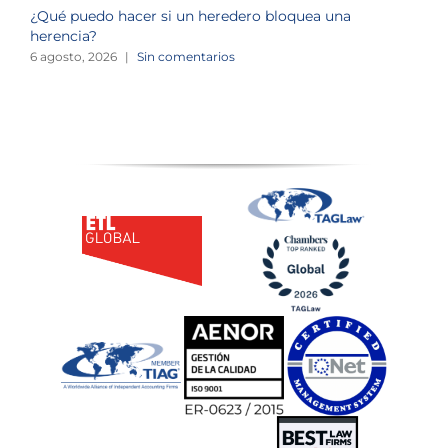
¿Qué puedo hacer si un heredero bloquea una
¿
herencia?
1
6 agosto, 2026
|
Sin comentarios