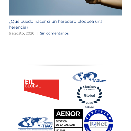
¿Qué puedo hacer si un heredero bloquea una
¿
herencia?
1
6 agosto, 2026
|
Sin comentarios