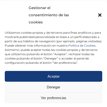
SOLICITA INFORMACIÓN
Gestionar el
consentimiento de las
cookies
Utilizamos cookies propias y de terceros para fines analíticos y para
mostrarle publicidad personalizada en base a un perfil elaborado a
partir de sus hábitos de navegación (por ejemplo, páginas visitadas).
Puede obtener más información en nuestra
Política de Cookies.
Asimismo, puede aceptar todas las cookies propias y de terceros
He leído y acepto la
Política de Privacidad
que utilizamos pulsando el botón “Aceptar”, rechazar todas las
cookies pulsando el botón “Denegar” o acceder al panel de
configuración pulsando el botón “Ver preferencias”.
Aceptar
Politica de cookies
|
Aviso Legal
|
Politica de
Denegar
privacidad
|
Abogados
|
Economistas
|
Ver preferencias
Barcelona
|
Madrid
|
Tarragona
|