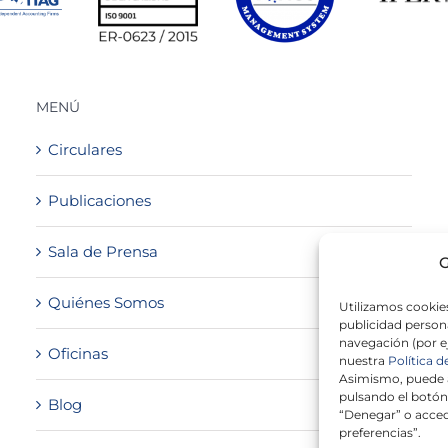
MENÚ
Circulares
Publicaciones
Sala de Prensa
G
Quiénes Somos
Utilizamos cookies
publicidad persona
navegación (por e
Oficinas
nuestra
Política d
Asimismo, puede a
pulsando el botón
Blog
“Denegar” o acced
preferencias”.