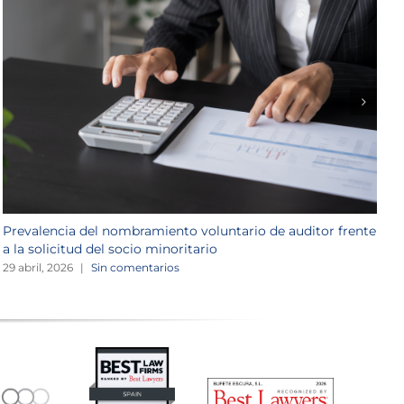
Prevalencia del nombramiento voluntario de auditor frente
L
a la solicitud del socio minoritario
r
29 abril, 2026
|
Sin comentarios
2