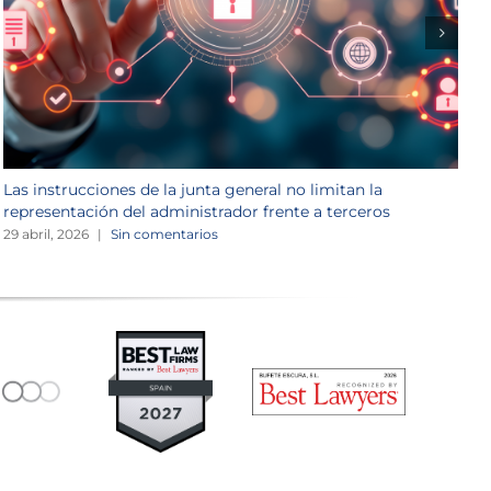
Las instrucciones de la junta general no limitan la
L
representación del administrador frente a terceros
d
29 abril, 2026
|
Sin comentarios
3