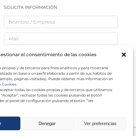
SOLICITA INFORMACIÓN
estionar el consentimiento de las cookies
 propias y de terceros para fines analíticos y para mostrarle
He leído y acepto la
Política de Privacidad
lizada en base a un perfil elaborado a partir de sus hábitos de
jemplo, páginas visitadas). Puede obtener más información en
e Cookies.
ceptar todas las cookies propias y de terceros que utilizamos
 “Aceptar”, rechazar todas las cookies pulsando el botón
er al panel de configuración pulsando el botón “Ver
r
Denegar
Ver preferencias