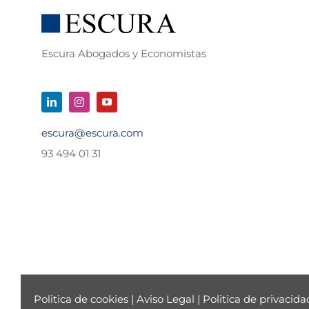
Escura Abogados y Economistas
escura@escura.com
93 494 01 31
Politica de cookies
|
Aviso Legal
|
Politica de privacida