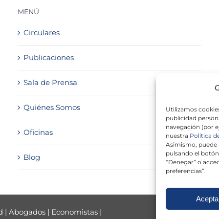
MENÚ
Circulares
Publicaciones
Sala de Prensa
G
Quiénes Somos
Utilizamos cookies
publicidad persona
navegación (por e
Oficinas
nuestra
Política d
Asimismo, puede a
pulsando el botón
Blog
“Denegar” o acced
preferencias”.
Acepta
d
|
Abogados
|
Economistas
|