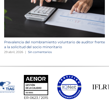
Prevalencia del nombramiento voluntario de auditor frente
a la solicitud del socio minoritario
29 abril, 2026
|
Sin comentarios