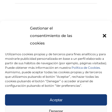
SOLICITA INFORMACIÓN
Gestionar el
consentimiento de las
cookies
Utilizamos cookies propias y de terceros para fines analíticos y para
mostrarle publicidad personalizada en base a un perfil elaborado a
partir de sus hábitos de navegación (por ejemplo, páginas visitadas).
Puede obtener más información en nuestra
Política de Cookies.
Asimismo, puede aceptar todas las cookies propias y de terceros
He leído y acepto la
Política de Privacidad
que utilizamos pulsando el botón “Aceptar”, rechazar todas las
cookies pulsando el botón “Denegar” o acceder al panel de
configuración pulsando el botón “Ver preferencias”.
Aceptar
Politica de cookies
|
Aviso Legal
|
Politica de
Denegar