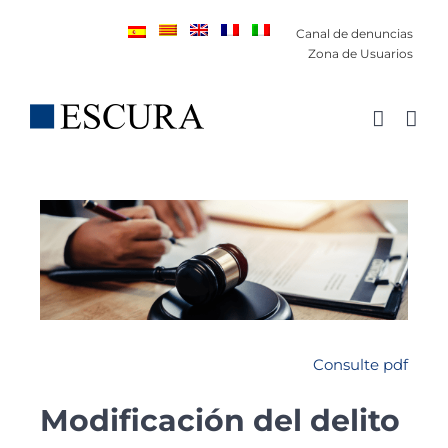
Saltar
Canal de denuncias
al
Zona de Usuarios
contenido
Consulte pdf
Modificación del delito