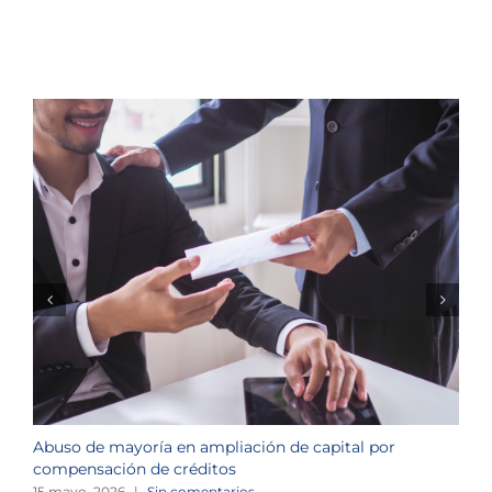
Abuso de mayoría en ampliación de capital por
R
compensación de créditos
c
15 mayo, 2026
|
Sin comentarios
3