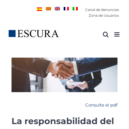
Saltar
Canal de denuncias
al
Zona de Usuarios
contenido
Consulte el pdf
La responsabilidad del