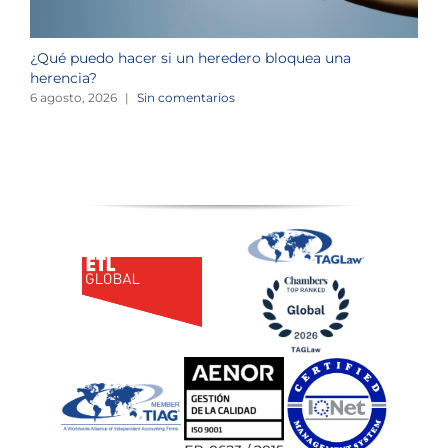
¿Qué puedo hacer si un heredero bloquea una
¿
herencia?
1
6 agosto, 2026
|
Sin comentarios