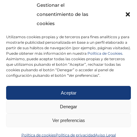
Gestionar el
consentimiento de las
cookies
Utilizamos cookies propias y de terceros para fines analíticos y para
mostrarle publicidad personalizada en base a un perfil elaborado a
partir de sus hábitos de navegación (por ejemplo, páginas visitadas).
Puede obtener más información en nuestra
Política de Cookies.
Asimismo, puede aceptar todas las cookies propias y de terceros
He leído y acepto la
Política de Privacidad
que utilizamos pulsando el botón “Aceptar”, rechazar todas las
cookies pulsando el botón “Denegar” o acceder al panel de
configuración pulsando el botón “Ver preferencias”.
Aceptar
Politica de cookies
|
Aviso Legal
|
Politica de
Denegar
privacidad
|
Abogados
|
Economistas
|
Ver preferencias
Barcelona
|
Madrid
|
Tarragona
|
Política de cookies
Política de privacidad
Aviso Legal