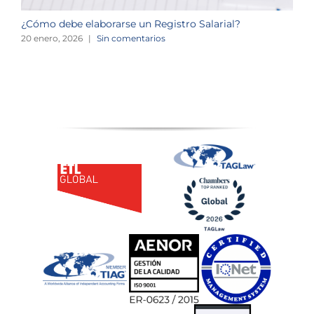
¿Cómo debe elaborarse un Registro Salarial?
A
20 enero, 2026
|
Sin comentarios
2