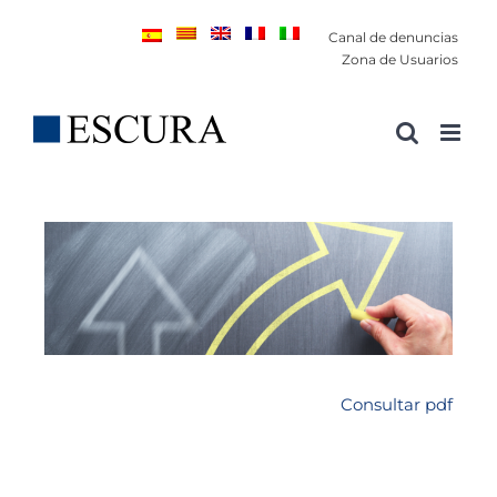
Saltar
Canal de denuncias
al
Zona de Usuarios
contenido
Consultar pdf