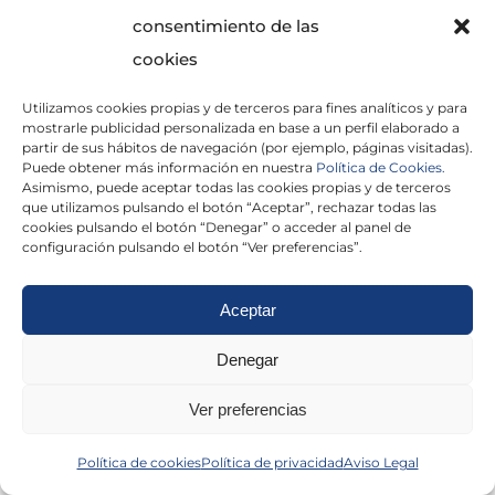
consentimiento de las
cookies
Utilizamos cookies propias y de terceros para fines analíticos y para
mostrarle publicidad personalizada en base a un perfil elaborado a
partir de sus hábitos de navegación (por ejemplo, páginas visitadas).
Puede obtener más información en nuestra
Política de Cookies.
Asimismo, puede aceptar todas las cookies propias y de terceros
He leído y acepto la
Política de Privacidad
que utilizamos pulsando el botón “Aceptar”, rechazar todas las
cookies pulsando el botón “Denegar” o acceder al panel de
configuración pulsando el botón “Ver preferencias”.
Aceptar
Politica de cookies
|
Aviso Legal
|
Politica de
Denegar
privacidad
|
Abogados
|
Economistas
|
Ver preferencias
Barcelona
|
Madrid
|
Tarragona
|
Política de cookies
Política de privacidad
Aviso Legal