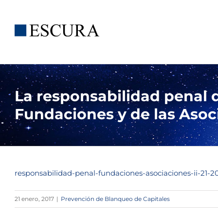
Saltar
al
contenido
La responsabilidad penal d
Fundaciones y de las Asoci
responsabilidad-penal-fundaciones-asociaciones-ii-21-20
21 enero, 2017
|
Prevención de Blanqueo de Capitales