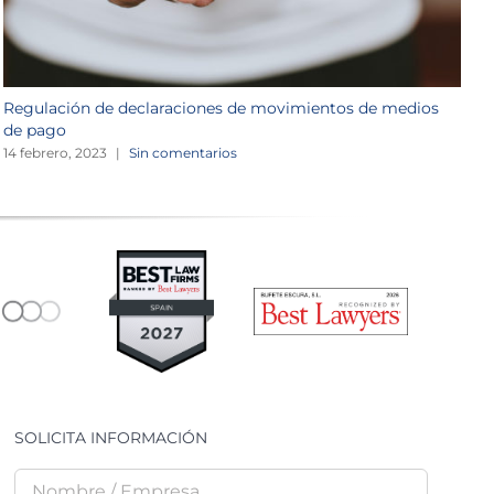
Regulación de declaraciones de movimientos de medios
R
de pago
m
14 febrero, 2023
|
Sin comentarios
3
SOLICITA INFORMACIÓN