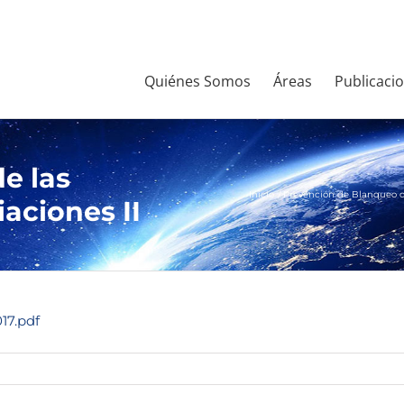
Quiénes Somos
Áreas
Publicaci
e las
Inicio
Prevención de Blanqueo d
aciones II
17.pdf