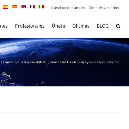
Canal de denuncias
Zona de Usuarios
ones
Profesionales
Únete
Oficinas
BLOG
e Capitales
La responsabilidad penal de las Fundaciones y de las Asociaciones II