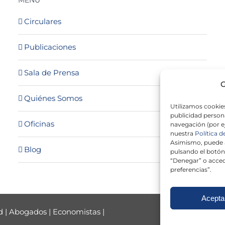
Circulares
Publicaciones
Sala de Prensa
G
Quiénes Somos
Utilizamos cookies
publicidad persona
Oficinas
navegación (por e
nuestra
Política d
Asimismo, puede a
Blog
pulsando el botón
“Denegar” o acced
preferencias”.
Acepta
d
|
Abogados
|
Economistas
|