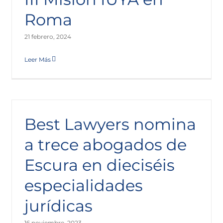
Penedès renuevan su acuerdo estratégico
Roma
Sala de Prensa
21 febrero, 2024
Leer Más
Best Lawyers nomina
a trece abogados de
Escura en dieciséis
especialidades
Escura y la Cámara de Comercio e Industria
Italiana, celebran un webinar
jurídicas
Sala de Prensa
16 noviembre, 2023