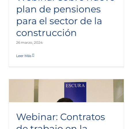
plan de pensiones
para el sector de la
Jornada sobre el Comercio y establecimiento de
negocios en España
construcción
Sala de Prensa
26 marzo, 2024
Leer Más
Webinar: Contratos
de trabajo en la