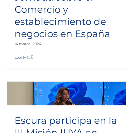
Comercio y
establecimiento de
TAGLaw. Distinguido en la Elite de Chambers &
Partners
negocios en España
Sala de Prensa
14 marzo, 2024
Leer Más
Escura participa en la
III Misión IUYA en
Escura y la Federació Empresarial del Gran