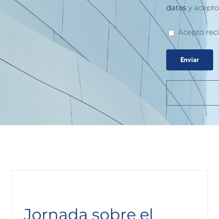
datos
y acepto 
Acepto reci
Jornada sobre el