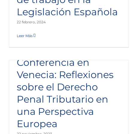
Escura participa en la III Misión IUYA en Roma
Legislación Española
Sala de Prensa
22 febrero, 2024
Leer Más
Conferencia en
Venecia: Reflexiones
sobre el Derecho
Penal Tributario en
una Perspectiva
Best Lawyers nomina a trece abogados de
Escura en dieciséis especialidades jurídicas
Europea
Sala de Prensa
22 noviembre, 2023