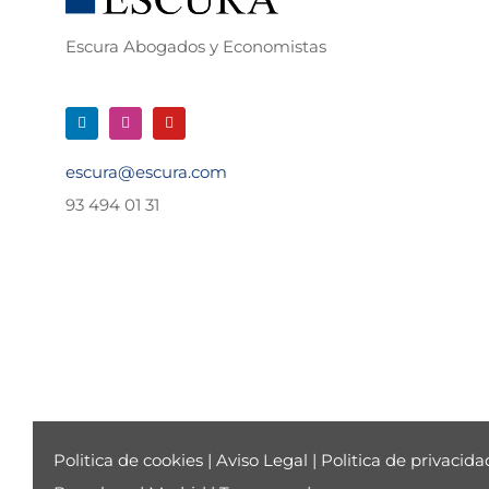
Escura Abogados y Economistas
escura@escura.com
93 494 01 31
Politica de cookies
|
Aviso Legal
|
Politica de privacida