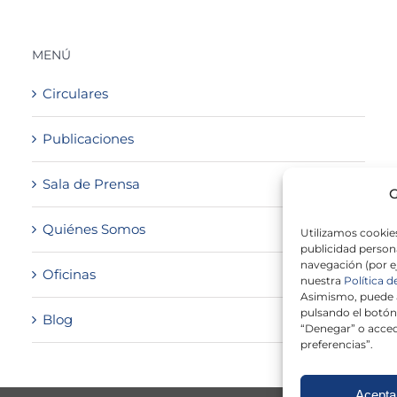
MENÚ
Circulares
Publicaciones
Sala de Prensa
G
Quiénes Somos
Utilizamos cookies
publicidad persona
navegación (por e
Oficinas
nuestra
Política d
Asimismo, puede a
pulsando el botón
Blog
“Denegar” o acced
preferencias”.
Acepta