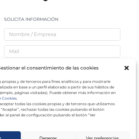
SOLICITA INFORMACIÓN
estionar el consentimiento de las cookies
 propias y de terceros para fines analíticos y para mostrarle
He leído y acepto la
Política de Privacidad
lizada en base a un perfil elaborado a partir de sus hábitos de
jemplo, páginas visitadas). Puede obtener más información en
e Cookies.
ceptar todas las cookies propias y de terceros que utilizamos
 “Aceptar”, rechazar todas las cookies pulsando el botón
er al panel de configuración pulsando el botón “Ver
r
Denegar
Ver preferencias