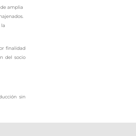
 de amplia
enajenados.
 la
r finalidad
ón del socio
ducción sin