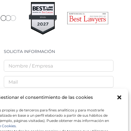
SOLICITA INFORMACIÓN
estionar el consentimiento de las cookies
 propias y de terceros para fines analíticos y para mostrarle
He leído y acepto la
Política de Privacidad
lizada en base a un perfil elaborado a partir de sus hábitos de
jemplo, páginas visitadas). Puede obtener más información en
e Cookies.