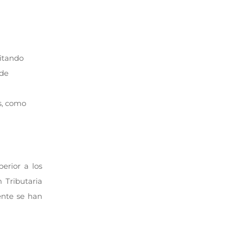
vitando
 de
s, como
erior a los
 Tributaria
ente se han