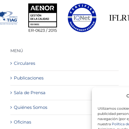
MENÚ
Circulares
Publicaciones
Sala de Prensa
G
Quiénes Somos
Utilizamos cookies
publicidad persona
navegación (por e
Oficinas
nuestra
Política d