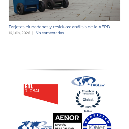
Tarjetas ciudadanas y residuos: análisis de la AEPD
L
c
16 julio, 2026
|
Sin comentarios
1