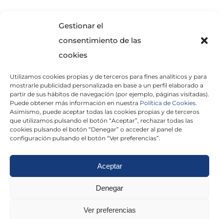
SOLICITA INFORMACIÓN
Gestionar el
consentimiento de las
cookies
Utilizamos cookies propias y de terceros para fines analíticos y para
mostrarle publicidad personalizada en base a un perfil elaborado a
partir de sus hábitos de navegación (por ejemplo, páginas visitadas).
Puede obtener más información en nuestra
Política de Cookies.
Asimismo, puede aceptar todas las cookies propias y de terceros
He leído y acepto la
Política de Privacidad
que utilizamos pulsando el botón “Aceptar”, rechazar todas las
cookies pulsando el botón “Denegar” o acceder al panel de
configuración pulsando el botón “Ver preferencias”.
Aceptar
Politica de cookies
|
Aviso Legal
|
Politica de
Denegar
privacidad
|
Abogados
|
Economistas
|
Ver preferencias
Barcelona
|
Madrid
|
Tarragona
|