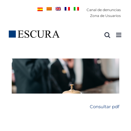
Saltar
Canal de denuncias
al
Zona de Usuarios
contenido
Consultar pdf