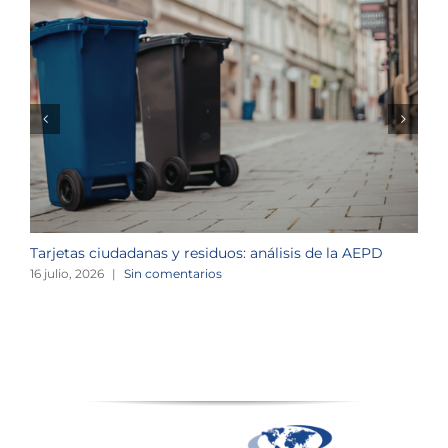
Tarjetas ciudadanas y residuos: análisis de la AEPD
L
c
16 julio, 2026
|
Sin comentarios
1