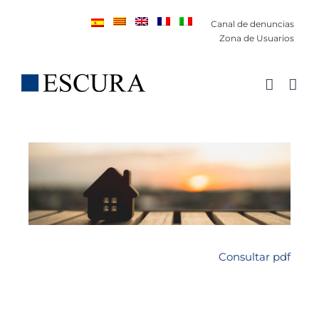
Saltar
Canal de denuncias
al
Zona de Usuarios
contenido
Consultar pdf