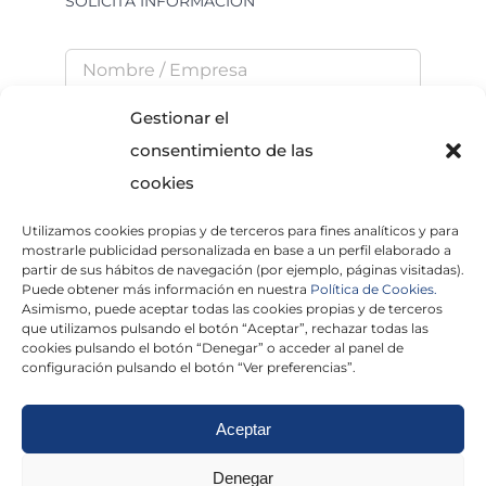
SOLICITA INFORMACIÓN
Gestionar el
consentimiento de las
cookies
Utilizamos cookies propias y de terceros para fines analíticos y para
He leído y acepto la
Política de Privacidad
mostrarle publicidad personalizada en base a un perfil elaborado a
partir de sus hábitos de navegación (por ejemplo, páginas visitadas).
Puede obtener más información en nuestra
Política de Cookies.
Asimismo, puede aceptar todas las cookies propias y de terceros
que utilizamos pulsando el botón “Aceptar”, rechazar todas las
×
cookies pulsando el botón “Denegar” o acceder al panel de
configuración pulsando el botón “Ver preferencias”.
Aceptar
Politica de cookies
|
Aviso Legal
|
Politica de
Denegar