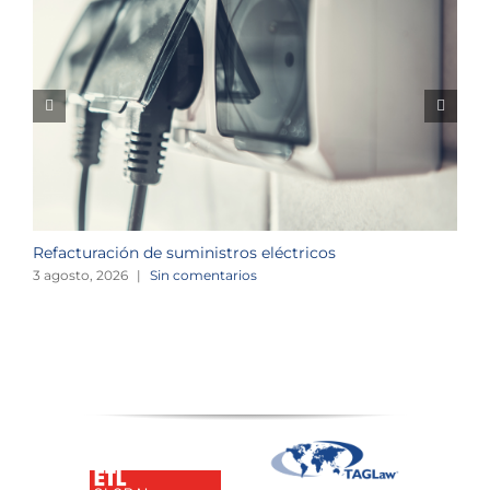
Refacturación de suministros eléctricos
I
c
3 agosto, 2026
|
Sin comentarios
1