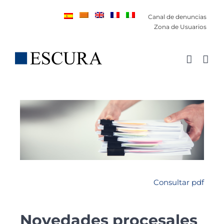
Saltar
Canal de denuncias
al
Zona de Usuarios
contenido
Consultar pdf
Novedades procesales