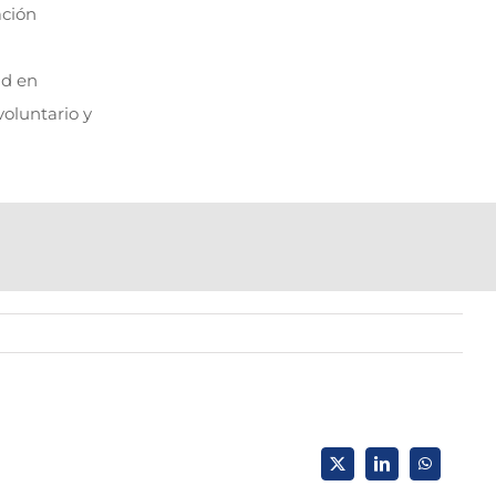
ación
ud en
voluntario y
X
LinkedIn
WhatsApp