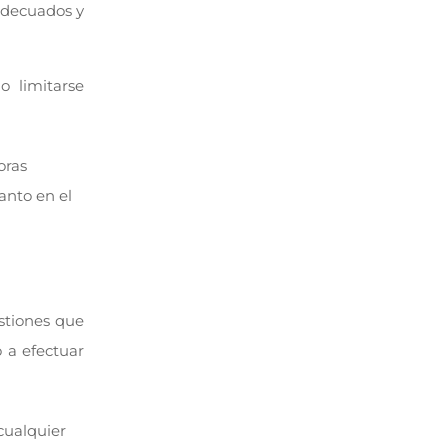
adecuados y
o limitarse
oras
anto en el
stiones que
o a efectuar
cualquier