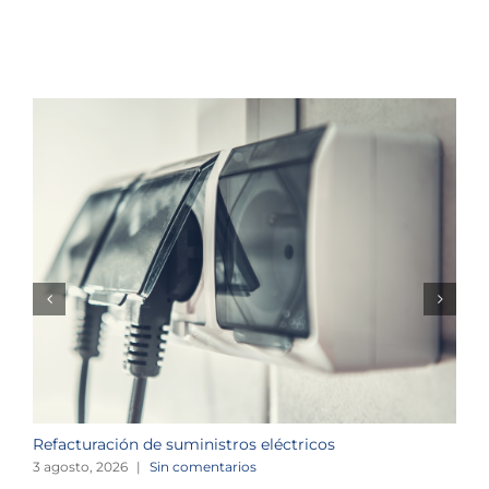
Refacturación de suministros eléctricos
I
c
3 agosto, 2026
|
Sin comentarios
1