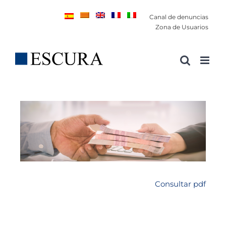
Saltar
Canal de denuncias
al
Zona de Usuarios
contenido
Consultar pdf