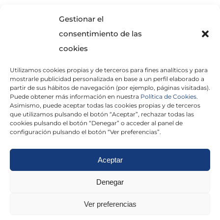
SOLICITA INFORMACIÓN
Gestionar el
consentimiento de las
cookies
Utilizamos cookies propias y de terceros para fines analíticos y para
mostrarle publicidad personalizada en base a un perfil elaborado a
partir de sus hábitos de navegación (por ejemplo, páginas visitadas).
Puede obtener más información en nuestra
Política de Cookies.
Asimismo, puede aceptar todas las cookies propias y de terceros
He leído y acepto la
Política de Privacidad
que utilizamos pulsando el botón “Aceptar”, rechazar todas las
cookies pulsando el botón “Denegar” o acceder al panel de
configuración pulsando el botón “Ver preferencias”.
Aceptar
Politica de cookies
|
Aviso Legal
|
Politica de
Denegar
privacidad
|
Abogados
|
Economistas
|
Ver preferencias
Barcelona
|
Madrid
|
Tarragona
|