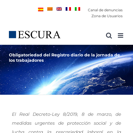
Saltar
Canal de denuncias
al
Zona de Usuarios
contenido
Obligatoriedad del Registro diario de la jornada de
los trabajadores
El Real Decreto-Ley 8/2019, 8 de marzo, de
medidas urgentes de protección social y de
lucha contra la precariedad laboral en la