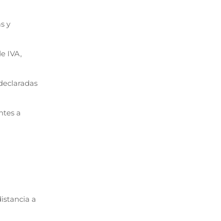
s y
e IVA,
declaradas
ntes a
istancia a