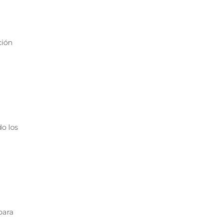
ción
o los
para