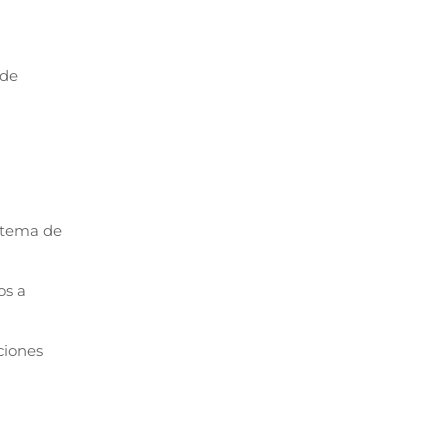
 de
istema de
os a
ciones