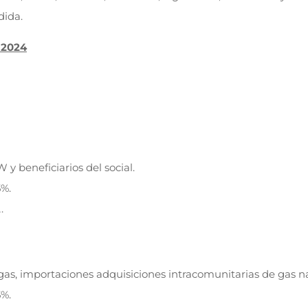
dida.
-2024
y beneficiarios del social.
5%.
.
gas, importaciones adquisiciones intracomunitarias de gas na
5%.