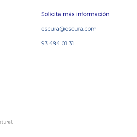
Solicita más información
escura@escura.com
93 494 01 31
tural.