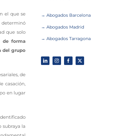
en el que se
→ Abogados Barcelona
AN determinó
→ Abogados Madrid
ad que solo
→ Abogados Tarragona
se de forma
a del grupo
ariales, de
e casación,
upo en lugar
identificado
o subraya la
fundamental