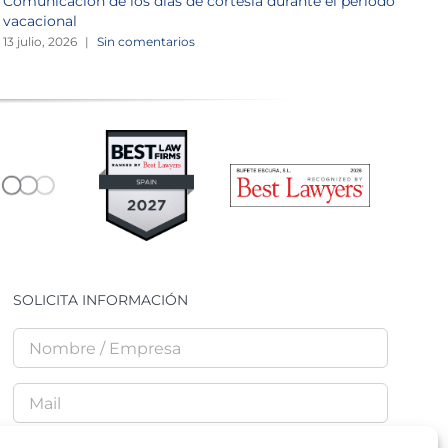
Comunicación de los días de cortesía durante el periodo
L
vacacional
1
13 julio, 2026
|
Sin comentarios
SOLICITA INFORMACIÓN