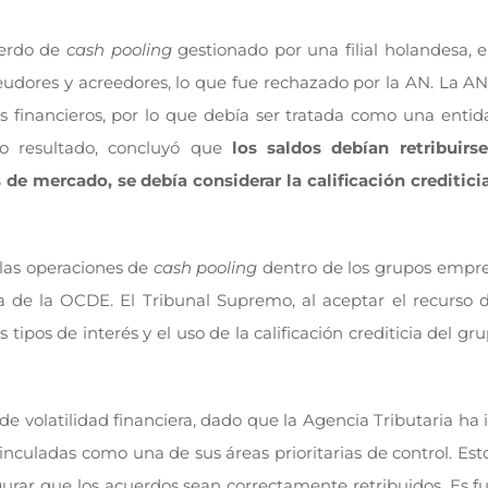
uerdo de
cash pooling
gestionado por una filial holandesa, 
 deudores y acreedores, lo que fue rechazado por la AN. La 
 financieros, por lo que debía ser tratada como una entid
mo resultado, concluyó que
los saldos debían retribuir
 de mercado, se debía considerar la calificación creditici
 las operaciones de
cash pooling
dentro de los grupos empres
a de la OCDE. El Tribunal Supremo, al aceptar el recurso d
s tipos de interés y el uso de la calificación crediticia del gr
de volatilidad financiera, dado que la Agencia Tributaria ha 
vinculadas como una de sus áreas prioritarias de control. Est
urar que los acuerdos sean correctamente retribuidos. Es 