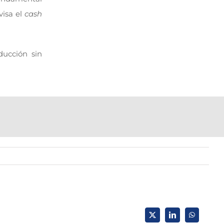
visa el
cash
ducción sin
X
LinkedIn
WhatsApp