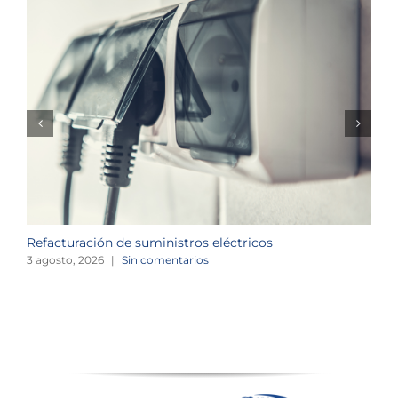
Refacturación de suministros eléctricos
I
c
3 agosto, 2026
|
Sin comentarios
1