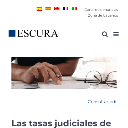
Saltar
Canal de denuncias
al
Zona de Usuarios
contenido
Consultar pdf
Las tasas judiciales de