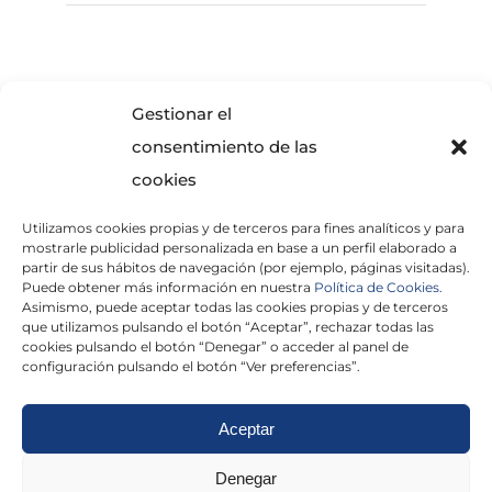
SOLICITA INFORMACIÓN
Gestionar el
consentimiento de las
cookies
Utilizamos cookies propias y de terceros para fines analíticos y para
mostrarle publicidad personalizada en base a un perfil elaborado a
partir de sus hábitos de navegación (por ejemplo, páginas visitadas).
Puede obtener más información en nuestra
Política de Cookies.
Asimismo, puede aceptar todas las cookies propias y de terceros
He leído y acepto la
Política de Privacidad
que utilizamos pulsando el botón “Aceptar”, rechazar todas las
cookies pulsando el botón “Denegar” o acceder al panel de
configuración pulsando el botón “Ver preferencias”.
Aceptar
Politica de cookies
|
Aviso Legal
|
Politica de
Denegar