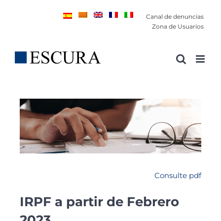
Saltar
Canal de denuncias
al
Zona de Usuarios
contenido
Consulte pdf
IRPF a partir de Febrero
2023