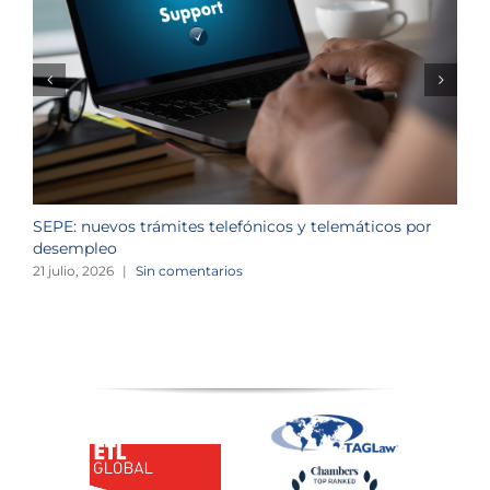
SEPE: nuevos trámites telefónicos y telemáticos por
C
desempleo
d
21 julio, 2026
|
Sin comentarios
2