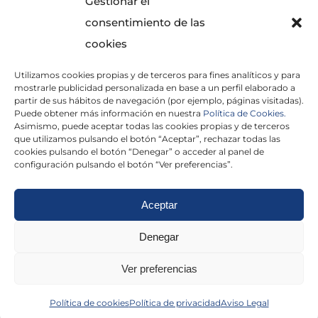
Gestionar el
consentimiento de las
cookies
Utilizamos cookies propias y de terceros para fines analíticos y para
mostrarle publicidad personalizada en base a un perfil elaborado a
partir de sus hábitos de navegación (por ejemplo, páginas visitadas).
Puede obtener más información en nuestra
Política de Cookies.
Asimismo, puede aceptar todas las cookies propias y de terceros
He leído y acepto la
Política de Privacidad
que utilizamos pulsando el botón “Aceptar”, rechazar todas las
cookies pulsando el botón “Denegar” o acceder al panel de
configuración pulsando el botón “Ver preferencias”.
Aceptar
Politica de cookies
|
Aviso Legal
|
Politica de
Denegar
privacidad
|
Abogados
|
Economistas
|
Ver preferencias
Barcelona
|
Madrid
|
Tarragona
|
Política de cookies
Política de privacidad
Aviso Legal