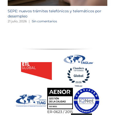
SEPE: nuevos trámites telefónicos y telemáticos por
C
desempleo
d
21 julio, 2026
|
Sin comentarios
2