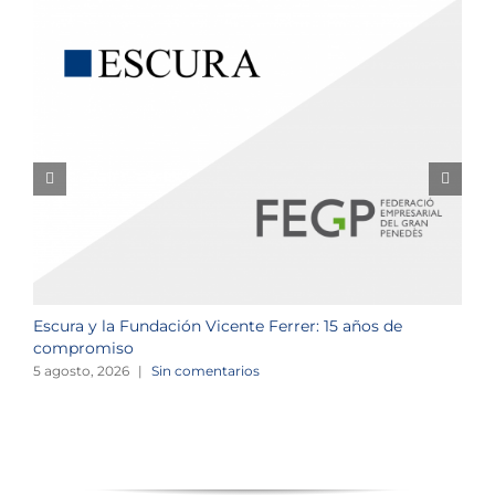
Escura y la Fundación Vicente Ferrer: 15 años de
N
compromiso
2
5 agosto, 2026
|
Sin comentarios