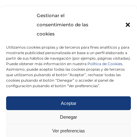
SOLICITA INFORMACIÓN
Gestionar el
consentimiento de las
cookies
Utilizamos cookies propias y de terceros para fines analíticos y para
mostrarle publicidad personalizada en base a un perfil elaborado a
partir de sus hábitos de navegación (por ejemplo, páginas visitadas).
Puede obtener más información en nuestra
Política de Cookies.
Asimismo, puede aceptar todas las cookies propias y de terceros
He leído y acepto la
Política de Privacidad
que utilizamos pulsando el botón “Aceptar”, rechazar todas las
cookies pulsando el botón “Denegar” o acceder al panel de
configuración pulsando el botón “Ver preferencias”.
Aceptar
Politica de cookies
|
Aviso Legal
|
Politica de
Denegar
privacidad
|
Abogados
|
Economistas
|
Ver preferencias
Barcelona
|
Madrid
|
Tarragona
|