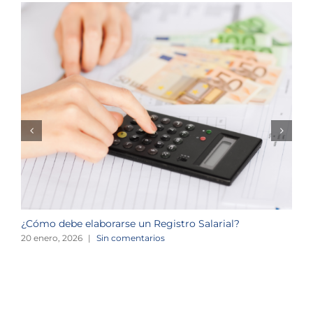
¿Cómo debe elaborarse un Registro Salarial?
A
20 enero, 2026
|
Sin comentarios
2