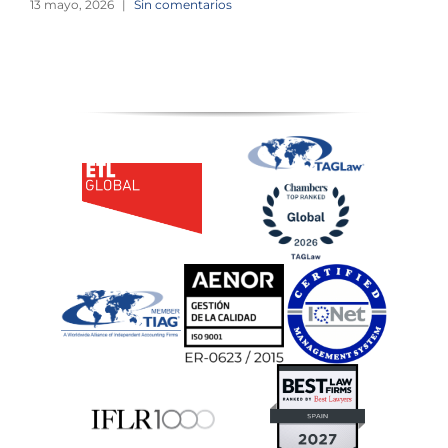
13 mayo, 2026
|
Sin comentarios
1