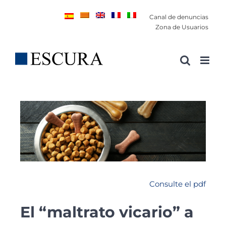
Saltar
Canal de denuncias
al
Zona de Usuarios
contenido
Consulte el pdf
El “maltrato vicario” a