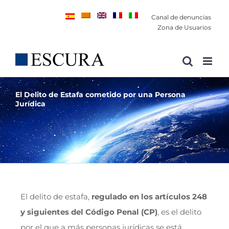
Saltar
Canal de denuncias
al
Zona de Usuarios
contenido
El Delito de Estafa cometido por una Persona
Jurídica
El delito de estafa,
regulado en los artículos 248
y siguientes del Código Penal (CP)
, es el delito
por el que a más personas jurídicas se está