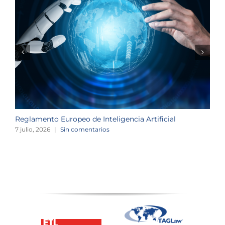
Reglamento Europeo de Inteligencia Artificial
L
o
7 julio, 2026
|
Sin comentarios
2