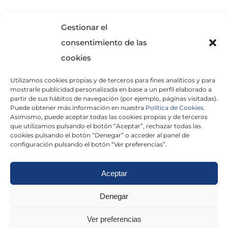
SOLICITA INFORMACIÓN
Gestionar el
consentimiento de las
cookies
Utilizamos cookies propias y de terceros para fines analíticos y para
mostrarle publicidad personalizada en base a un perfil elaborado a
partir de sus hábitos de navegación (por ejemplo, páginas visitadas).
Puede obtener más información en nuestra
Política de Cookies.
Asimismo, puede aceptar todas las cookies propias y de terceros
He leído y acepto la
Política de Privacidad
que utilizamos pulsando el botón “Aceptar”, rechazar todas las
cookies pulsando el botón “Denegar” o acceder al panel de
configuración pulsando el botón “Ver preferencias”.
Aceptar
Politica de cookies
|
Aviso Legal
|
Politica de
Denegar
privacidad
|
Abogados
|
Economistas
|
Ver preferencias
Barcelona
|
Madrid
|
Tarragona
|