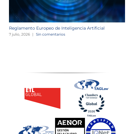
Reglamento Europeo de Inteligencia Artificial
L
o
7 julio, 2026
|
Sin comentarios
2