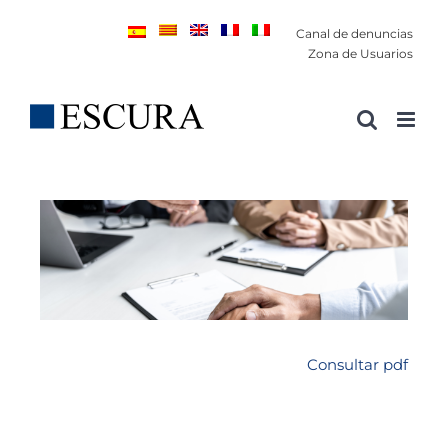
Saltar
Canal de denuncias
al
Zona de Usuarios
contenido
Consultar pdf