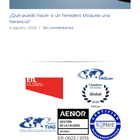
¿Qué puedo hacer si un heredero bloquea una
¿
herencia?
1
6 agosto, 2026
|
Sin comentarios