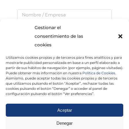
Gestionar el
consentimiento de las
cookies
Utilizamos cookies propias y de terceros para fines analíticos y para
He leído y acepto la
Política de Privacidad
mostrarle publicidad personalizada en base a un perfil elaborado a
partir de sus hábitos de navegación (por ejemplo, páginas visitadas).
Puede obtener más información en nuestra
Política de Cookies.
Asimismo, puede aceptar todas las cookies propias y de terceros
que utilizamos pulsando el botón “Aceptar”, rechazar todas las
×
cookies pulsando el botón “Denegar” o acceder al panel de
configuración pulsando el botón “Ver preferencias”.
Aceptar
Politica de cookies
|
Aviso Legal
|
Politica de
Denegar