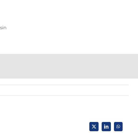
sin
X
LinkedIn
WhatsApp