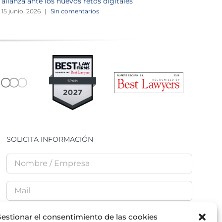
alianza ante los nuevos retos digitales
v
15 junio, 2026
|
Sin comentarios
1
SOLICITA INFORMACIÓN
estionar el consentimiento de las cookies