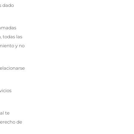
as dado
llamadas
 todas las
miento y no
relacionarse
vicios
al te
 derecho de