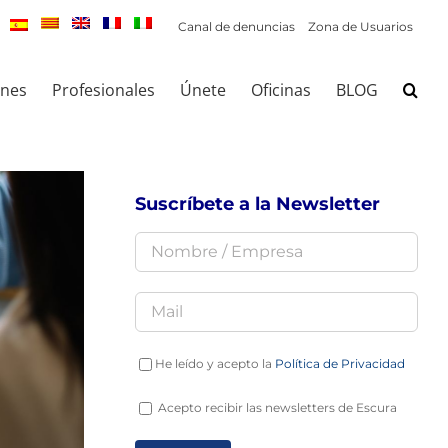
Canal de denuncias
Zona de Usuarios
ones
Profesionales
Únete
Oficinas
BLOG
Suscríbete a la Newsletter
He leído y acepto la
Política de Privacidad
Acepto recibir las newsletters de Escura